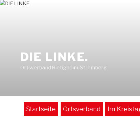
Zum
Inhalt
springen
DIE LINKE.
Ortsverband Bietigheim-Stromberg
Startseite
Ortsverband
Im Kreista