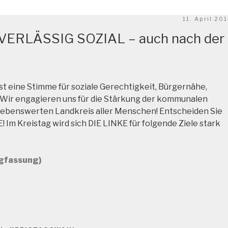
Veröffentlic
11. April 20
am
VERLÄSSIG SOZIAL – auch nach der
st eine Stimme für soziale Gerechtigkeit, Bürgernähe,
! Wir engagieren uns für die Stärkung der kommunalen
 lebenswerten Landkreis aller Menschen! Entscheiden Sie
E! Im Kreistag wird sich DIE LINKE für folgende Ziele stark
gfassung)