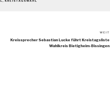
L
,
KREISTAGSWAHL
WEIT
Kreissprecher Sebastian Lucke führt Kreistagsliste
Wahlkreis Bietigheim-Bissingen