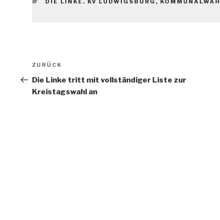
SCHLAGWÖRTER
DIE LINKE. KV LUDWIGSBURG
,
KOMMUNALWAH
Beitragsnavigation
Vorheriger
ZURÜCK
Beitrag
Die Linke tritt mit vollständiger Liste zur
Kreistagswahl an