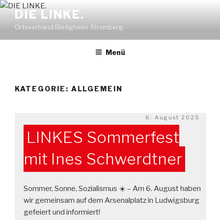
Zum
DIE LINKE.
Inhalt
Ortsverband Bietigheim-Stromberg
springen
Menü
KATEGORIE:
ALLGEMEIN
Veröffentlicht
6. August 2025
am
LINKES Sommerfest
mit Ines Schwerdtner
Sommer, Sonne, Sozialismus ☀️ – Am 6. August haben
wir gemeinsam auf dem Arsenalplatz in Ludwigsburg
gefeiert und informiert!