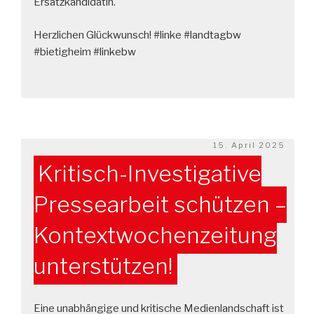
Ersatzkandidatin.
Herzlichen Glückwunsch! #linke #landtagbw
#bietigheim #linkebw
Veröffentlicht
15. April 2025
am
Kritisch-Investigative
Pressearbeit schützen –
Kontextwochenzeitung
unterstützen!
Eine unabhängige und kritische Medienlandschaft ist