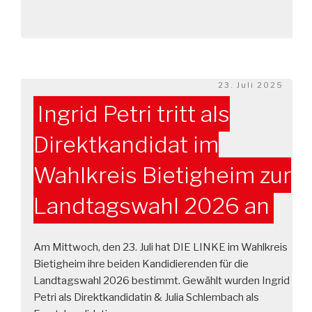
Veröffentlicht
23. Juli 2025
am
Ingrid Petri tritt als
Direktkandidat im
Wahlkreis Bietigheim zur
Landtagswahl 2026 an
Am Mittwoch, den 23. Juli hat DIE LINKE im Wahlkreis
Bietigheim ihre beiden Kandidierenden für die
Landtagswahl 2026 bestimmt. Gewählt wurden Ingrid
Petri als Direktkandidatin & Julia Schlembach als