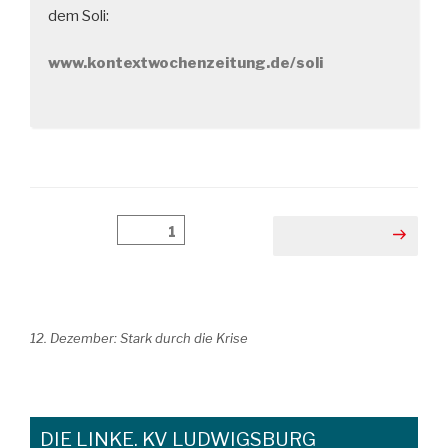
dem Soli:
www.kontextwochenzeitung.de/soli
Beitragsnavigation
Seite
1
Nächste Seite
12. Dezember: Stark durch die Krise
DIE LINKE. KV LUDWIGSBURG