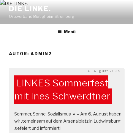
Zum
DIE LINKE.
Inhalt
Ortsverband Bietigheim-Stromberg
springen
Menü
AUTOR:
ADMIN2
Veröffentlicht
6. August 2025
am
LINKES Sommerfest
mit Ines Schwerdtner
Sommer, Sonne, Sozialismus ☀️ – Am 6. August haben
wir gemeinsam auf dem Arsenalplatz in Ludwigsburg
gefeiert und informiert!