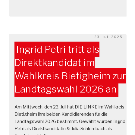
Veröffentlicht
23. Juli 2025
am
Ingrid Petri tritt als
Direktkandidat im
Wahlkreis Bietigheim zur
Landtagswahl 2026 an
Am Mittwoch, den 23. Juli hat DIE LINKE im Wahlkreis
Bietigheim ihre beiden Kandidierenden für die
Landtagswahl 2026 bestimmt. Gewählt wurden Ingrid
Petri als Direktkandidatin & Julia Schlembach als