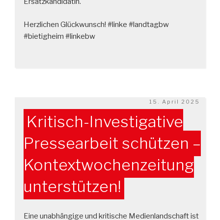
Ersatzkandidatin.
Herzlichen Glückwunsch! #linke #landtagbw
#bietigheim #linkebw
Veröffentlicht
15. April 2025
am
Kritisch-Investigative
Pressearbeit schützen –
Kontextwochenzeitung
unterstützen!
Eine unabhängige und kritische Medienlandschaft ist