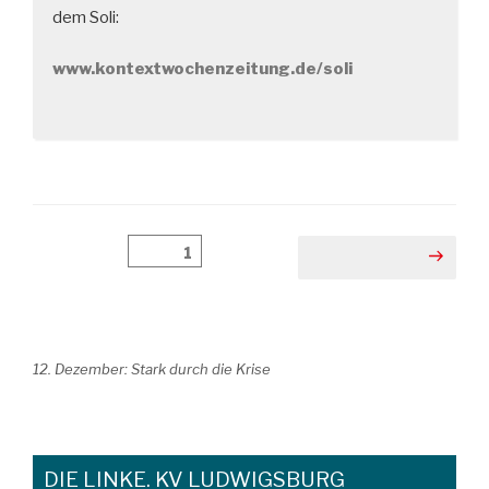
dem Soli:
www.kontextwochenzeitung.de/soli
Beitragsnavigation
Seite
1
Nächste Seite
12. Dezember: Stark durch die Krise
DIE LINKE. KV LUDWIGSBURG