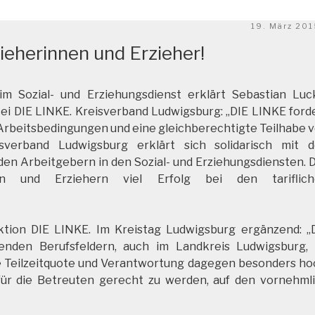
Veröffentlich
19. März 20
am
ieherinnen und Erzieher!
m Sozial- und Erziehungsdienst erklärt Sebastian Luc
ei DIE LINKE. Kreisverband Ludwigsburg: „DIE LINKE ford
 Arbeitsbedingungen und eine gleichberechtigte Teilhabe 
verband Ludwigsburg erklärt sich solidarisch mit 
en Arbeitgebern in den Sozial- und Erziehungsdiensten. 
en und Erziehern viel Erfolg bei den tariflich
ktion DIE LINKE. Im Kreistag Ludwigsburg ergänzend: „
uenden Berufsfeldern, auch im Landkreis Ludwigsburg, 
die Teilzeitquote und Verantwortung dagegen besonders ho
für die Betreuten gerecht zu werden, auf den vornehml