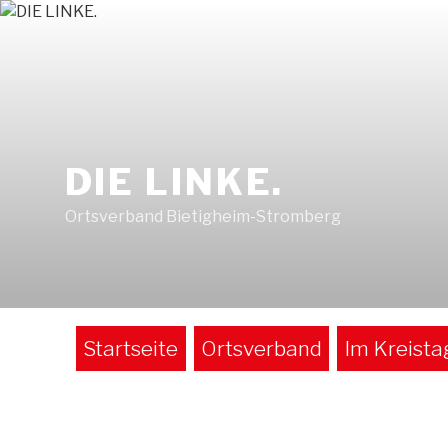
Zum
Inhalt
springen
DIE LINKE.
Ortsverband Bietigheim-Stromberg
Startseite
Ortsverband
Im Kreista