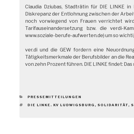
Claudia Dziubas, Stadträtin für DIE LINKE i
Diskrepanz der Entlohnung zwischen der Arbeit
noch vorwiegend von Frauen verrichtet wird
Tarifauseinandersetzung bzw. die verdi-Ka
www.soziale-berufe-aufwerten.de) um so wichti
ver.di und die GEW fordern eine Neuordnung
Tätigkeitsmerkmale der Berufsbilder an die Re
von zehn Prozent führen. DIE LINKE findet: Das m
KATEGORIEN
PRESSEMITTEILUNGEN
SCHLAGWÖRTER
DIE LINKE. KV LUDWIGSBURG
,
SOLIDARITÄT
,
S