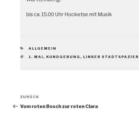
bis ca. 15.00 Uhr Hocketse mit Musik
KATEGORIEN
ALLGEMEIN
SCHLAGWÖRTER
1. MAI
,
KUNDGEBUNG
,
LINKER STADTSPAZIE
Beitragsnavigation
Vorheriger
ZURÜCK
Beitrag
Vom roten Bosch zur roten Clara