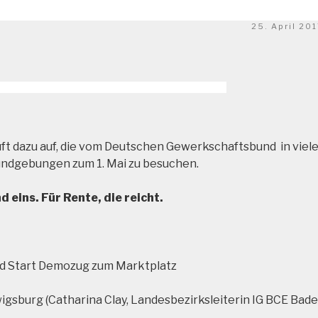
Veröffentlich
25. April 20
am
ft dazu auf, die vom Deutschen Gewerkschaftsbund in viel
ndgebungen zum 1. Mai zu besuchen.
d eins. Für Rente, die reicht.
nd Start Demozug zum Marktplatz
gsburg (Catharina Clay, Landesbezirksleiterin IG BCE Bade