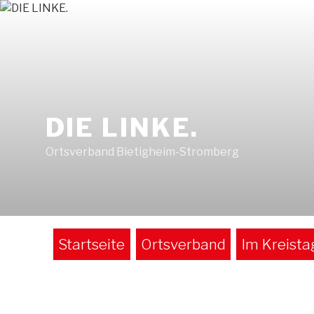
Zum
Inhalt
springen
DIE LINKE.
Ortsverband Bietigheim-Stromberg
Startseite
Ortsverband
Im Kreista