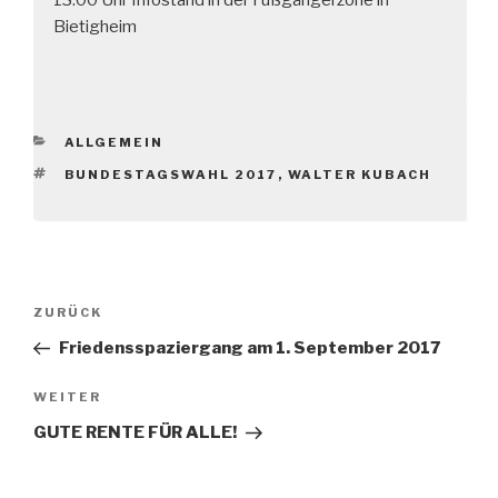
Bietigheim
KATEGORIEN
ALLGEMEIN
SCHLAGWÖRTER
BUNDESTAGSWAHL 2017
,
WALTER KUBACH
Beitragsnavigation
Vorheriger
ZURÜCK
Beitrag
Friedensspaziergang am 1. September 2017
Nächster
WEITER
Beitrag
GUTE RENTE FÜR ALLE!