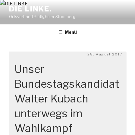
Zum
DIE LINKE.
Inhalt
Ortsverband Bietigheim-Stromberg
springen
Menü
Veröffentlicht
28. August 2017
am
Unser
Bundestagskandidat
Walter Kubach
unterwegs im
Wahlkampf