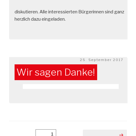
diskutieren. Alle interessierten Bürgerinnen sind ganz
herzlich dazu eingeladen.
Veröffentlicht
25. September 2017
am
Wir sagen Danke!
Beitragsnavigation
Seite
1
Nächste Seite