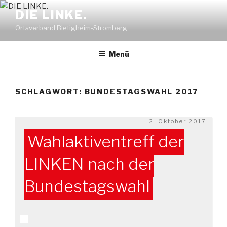
Zum
DIE LINKE.
Inhalt
Ortsverband Bietigheim-Stromberg
springen
Menü
SCHLAGWORT:
BUNDESTAGSWAHL 2017
Veröffentlicht
2. Oktober 2017
am
Wahlaktiventreff der
LINKEN nach der
Bundestagswahl