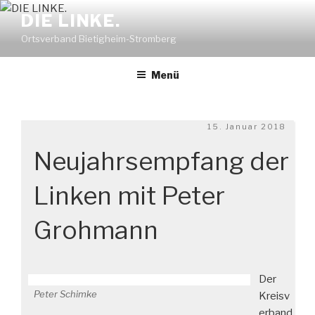
Zum
DIE LINKE.
Inhalt
Ortsverband Bietigheim-Stromberg
springen
Menü
Veröffentlicht
15. Januar 2018
am
Neujahrsempfang der
Linken mit Peter
Grohmann
Der
Peter Schimke
Kreisv
erband