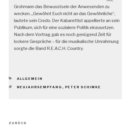
Grohmann das Bewusstsein der Anwesenden zu
wecken. „Gewöhnt Euch nicht an das Gewöhnliche“,
lautete sein Credo. Der Kabarettist appellierte an sein
Publikum, sich für eine sozialere Politik einzusetzen.
Nach dem Vortrag gab es noch genügend Zeit für
lockere Gespräche – für die musikalische Umrahmung
sorgte die Band R.E.A.C.H. Country.
KATEGORIEN
ALLGEMEIN
SCHLAGWÖRTER
NEUJAHRSEMPFANG
,
PETER SCHIMKE
Beitragsnavigation
Vorheriger
ZURÜCK