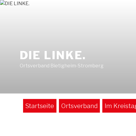
Zum
Inhalt
springen
DIE LINKE.
Ortsverband Bietigheim-Stromberg
Startseite
Ortsverband
Im Kreista