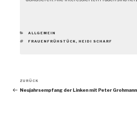
KATEGORIEN
ALLGEMEIN
SCHLAGWÖRTER
FRAUENFRÜHSTÜCK
,
HEIDI SCHARF
Beitragsnavigation
Vorheriger
ZURÜCK
Beitrag
Neujahrsempfang der Linken mit Peter Grohmann