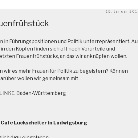
Veröffentlicht
15. Januar 20
am
auenfrühstück
 in Führungspositionen und Politik unterrepräsentiert. Au
 in den Köpfen finden sich oft noch Vorurteile und
s letzten Frauenfrühstücks, an das wir anknüpfen wollen.
n wir es mehr Frauen für Politik zu begeistern? Können
Darüber wollen wir gemeinsam mit
E LINKE. Baden-Württemberg
m Cafe Luckscheiter in Ludwigsburg
zlich dazu eingeladen.