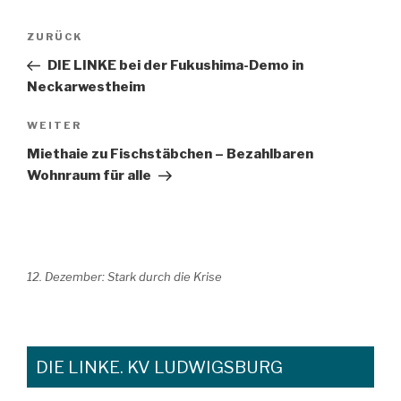
Beitragsnavigation
Vorheriger
ZURÜCK
Beitrag
DIE LINKE bei der Fukushima-Demo in
Neckarwestheim
Nächster
WEITER
Beitrag
Miethaie zu Fischstäbchen – Bezahlbaren
Wohnraum für alle
12. Dezember: Stark durch die Krise
DIE LINKE. KV LUDWIGSBURG