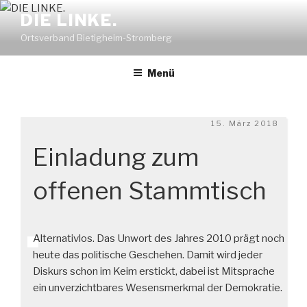
Zum
DIE LINKE.
Inhalt
Ortsverband Bietigheim-Stromberg
springen
Menü
Veröffentlicht
15. März 2018
am
Einladung zum
offenen Stammtisch
Alternativlos. Das Unwort des Jahres 2010 prägt noch
heute das politische Geschehen. Damit wird jeder
Diskurs schon im Keim erstickt, dabei ist Mitsprache
ein unverzichtbares Wesensmerkmal der Demokratie.