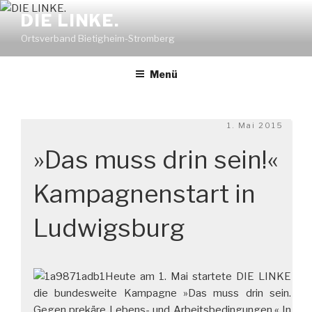
Zum
DIE LINKE.
Inhalt
Ortsverband Bietigheim-Stromberg
springen
Menü
Veröffentlicht
1. Mai 2015
am
»Das muss drin sein!«
Kampagnenstart in
Ludwigsburg
Heute am 1. Mai startete DIE LINKE
die bundesweite Kampagne »Das muss drin sein.
Gegen prekäre Lebens- und Arbeitsbedingungen.« In