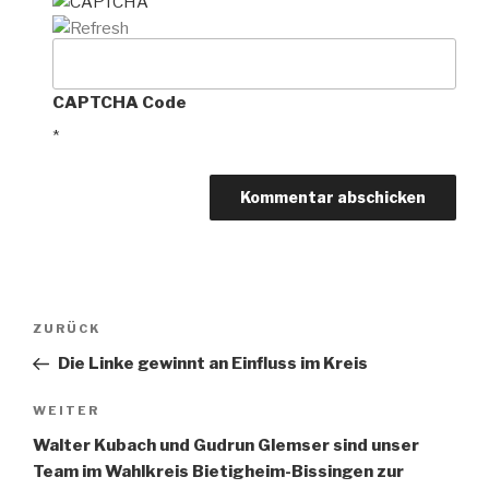
CAPTCHA Code
*
Beitragsnavigation
Vorheriger
ZURÜCK
Beitrag
Die Linke gewinnt an Einfluss im Kreis
Nächster
WEITER
Beitrag
Walter Kubach und Gudrun Glemser sind unser
Team im Wahlkreis Bietigheim-Bissingen zur