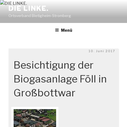
Zum
DIE LINKE.
Inhalt
Ortsverband Bietigheim-Stromberg
springen
Menü
Veröffentlicht
10. Juni 2017
am
Besichtigung der
Biogasanlage Föll in
Großbottwar