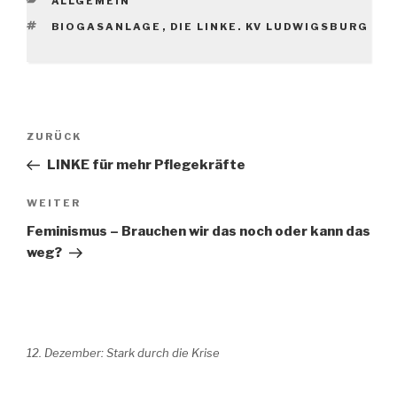
ALLGEMEIN
SCHLAGWÖRTER
BIOGASANLAGE
,
DIE LINKE. KV LUDWIGSBURG
Beitragsnavigation
Vorheriger
ZURÜCK
Beitrag
LINKE für mehr Pflegekräfte
Nächster
WEITER
Beitrag
Feminismus – Brauchen wir das noch oder kann das
weg?
12. Dezember: Stark durch die Krise