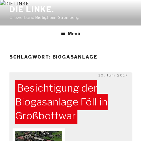
Zum
DIE LINKE.
Inhalt
Ortsverband Bietigheim-Stromberg
springen
Menü
SCHLAGWORT:
BIOGASANLAGE
Veröffentlicht
10. Juni 2017
am
Besichtigung der
Biogasanlage Föll in
Großbottwar