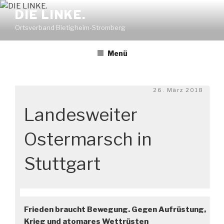
Zum
DIE LINKE.
Inhalt
Ortsverband Bietigheim-Stromberg
springen
Menü
Veröffentlicht
26. März 2018
am
Landesweiter
Ostermarsch in
Stuttgart
Frieden braucht Bewegung. Gegen Aufrüstung,
Krieg und atomares Wettrüsten