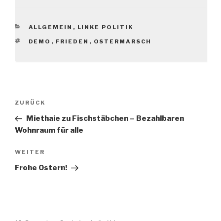
KATEGORIEN
ALLGEMEIN
,
LINKE POLITIK
SCHLAGWÖRTER
DEMO
,
FRIEDEN
,
OSTERMARSCH
Beitragsnavigation
Vorheriger
ZURÜCK
Beitrag
Miethaie zu Fischstäbchen – Bezahlbaren
Wohnraum für alle
Nächster
WEITER
Beitrag
Frohe Ostern!