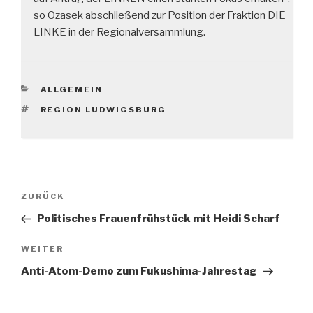
so Ozasek abschließend zur Position der Fraktion DIE
LINKE in der Regionalversammlung.
KATEGORIEN
ALLGEMEIN
SCHLAGWÖRTER
REGION LUDWIGSBURG
Beitragsnavigation
Vorheriger
ZURÜCK
Beitrag
Politisches Frauenfrühstück mit Heidi Scharf
Nächster
WEITER
Beitrag
Anti-Atom-Demo zum Fukushima-Jahrestag