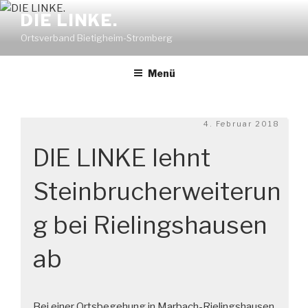
Zum
DIE LINKE.
Inhalt
Ortsverband Bietigheim-Stromberg
springen
Menü
Veröffentlicht
4. Februar 2018
am
DIE LINKE lehnt
Steinbrucherweiterun
g bei Rielingshausen
ab
Bei einer Ortsbegehung in Marbach-Rielingshausen