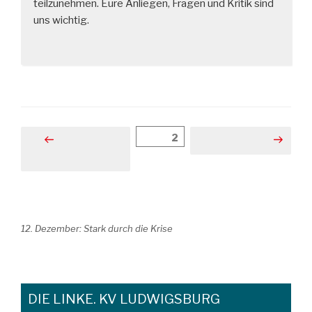
teilzunehmen. Eure Anliegen, Fragen und Kritik sind
uns wichtig.
Beitragsnavigation
Seite
2
Vorherige
Nächste Seite
Seite
12. Dezember: Stark durch die Krise
DIE LINKE. KV LUDWIGSBURG