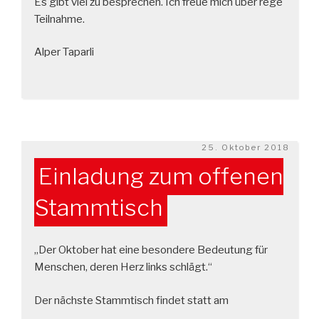
Es gibt viel zu besprechen. Ich freue mich über rege
Teilnahme.
Alper Taparli
Veröffentlicht
25. Oktober 2018
am
Einladung zum offenen
Stammtisch
„Der Oktober hat eine besondere Bedeutung für
Menschen, deren Herz links schlägt.“
Der nächste Stammtisch findet statt am