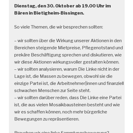
Dienstag, den 30. Oktober ab 19.00 Uhr im
Bären in Bietigheim-Bissingen.
So viele Themen, die wir besprechen sollten:
– wir sollten über die Wirkung unserer Aktionen in den
Bereichen steigende Mietpreise, Pflegenotstand und
prekäre Beschäftigung sprechen und diskutieren, wie
wir diese Aktionen wirkungsvoller gestalten können.
– wir sollten analysieren, warum
Die
Linke nicht in der
Lage ist, die Massen zu bewegen, obwohl sie die
einzige Partei ist, die Arbeitnehmer|innen und finanziell
schwachen Menschen zur Seite steht.
– wir sollten darüber reden, dass
Die
Linke eine Partei
ist, die aus vielen
Mosaikbausteinen
besteht und wie
wir es schaffen können, noch mehr bürgerliche
Bewegungen zu repräsentieren.
Brauchen wir eine linke Sammlungsbewegung?