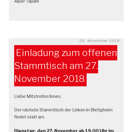
Alper Taparli
Veröffentlicht
25. November 2018
am
Einladung zum offenen
Stammtisch am 27.
November 2018
Liebe Mitstreiter/innen,
Der nächste Stammtisch der Linken in Bietigheim
findet statt am
Dienstag, den 27. November ab 19.00 Uhr im