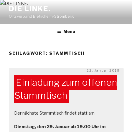
Zum
DIE LINKE.
Inhalt
Ortsverband Bietigheim-Stromberg
springen
Menü
SCHLAGWORT:
STAMMTISCH
Veröffentlicht
22. Januar 2019
am
Einladung zum offenen
Stammtisch
Der nächste Stammtisch findet statt am
Dienstag, den 29. Januar ab 19.00 Uhr im