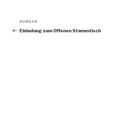
Beitragsnavigation
Vorheriger
ZURÜCK
Beitrag
Einladung zum Offenen Stammtisch