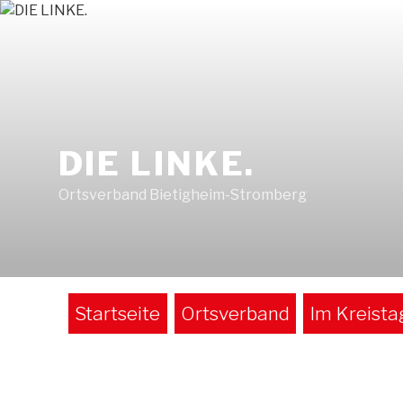
Zum
Inhalt
springen
DIE LINKE.
Ortsverband Bietigheim-Stromberg
Startseite
Ortsverband
Im Kreista