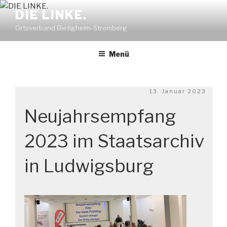
Zum
DIE LINKE.
Inhalt
Ortsverband Bietigheim-Stromberg
springen
Menü
Veröffentlicht
13. Januar 2023
am
Neujahrsempfang
2023 im Staatsarchiv
in Ludwigsburg