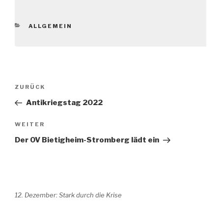
KATEGORIEN
ALLGEMEIN
Beitragsnavigation
Vorheriger
ZURÜCK
Beitrag
Antikriegstag 2022
Nächster
WEITER
Beitrag
Der OV Bietigheim-Stromberg lädt ein
12. Dezember: Stark durch die Krise