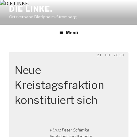
Zum
DIE LINKE.
Inhalt
Ortsverband Bietigheim-Stromberg
springen
Menü
Veröffentlicht
21. Juli 2019
am
Neue
Kreistagsfraktion
konstituiert sich
v.l.n.r.: Peter Schimke
(Fraktionsvorsitzender,