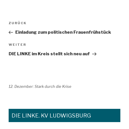
Beitragsnavigation
Vorheriger
ZURÜCK
Beitrag
Einladung zum politischen Frauenfrühstück
Nächster
WEITER
Beitrag
DIE LINKE im Kreis stellt sich neu auf
12. Dezember: Stark durch die Krise
DIE LINKE. KV LUDWIGSBURG