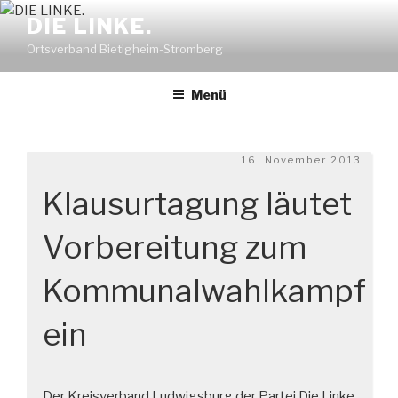
Zum
DIE LINKE.
Inhalt
Ortsverband Bietigheim-Stromberg
springen
Menü
Veröffentlicht
16. November 2013
am
Klausurtagung läutet
Vorbereitung zum
Kommunalwahlkampf
ein
Der Kreisverband Ludwigsburg der Partei Die Linke