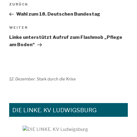
Beitragsnavigation
Vorheriger
ZURÜCK
Beitrag
Wahl zum 18. Deutschen Bundestag
Nächster
WEITER
Beitrag
Linke unterstützt Aufruf zum Flashmob „Pflege
am Boden“
12. Dezember: Stark durch die Krise
DIE LINKE. KV LUDWIGSBURG