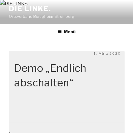
Zum
DIE LINKE.
Inhalt
Ortsverband Bietigheim-Stromberg
springen
Menü
Veröffentlicht
1. März 2020
am
Demo „Endlich
abschalten“