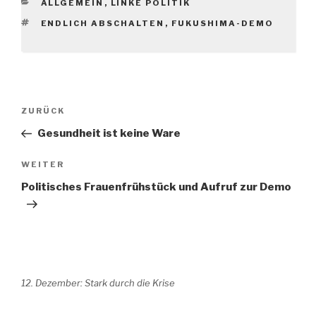
KATEGORIEN
ALLGEMEIN
,
LINKE POLITIK
SCHLAGWÖRTER
ENDLICH ABSCHALTEN
,
FUKUSHIMA-DEMO
Beitragsnavigation
Vorheriger
ZURÜCK
Beitrag
Gesundheit ist keine Ware
Nächster
WEITER
Beitrag
Politisches Frauenfrühstück und Aufruf zur Demo
12. Dezember: Stark durch die Krise