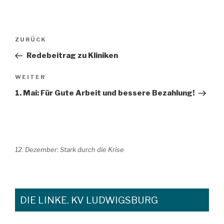
Beitragsnavigation
Vorheriger
ZURÜCK
Beitrag
Redebeitrag zu Kliniken
Nächster
WEITER
Beitrag
1. Mai: Für Gute Arbeit und bessere Bezahlung!
12. Dezember: Stark durch die Krise
DIE LINKE. KV LUDWIGSBURG