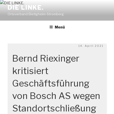
Zum
DIE LINKE.
Inhalt
Ortsverband Bietigheim-Stromberg
springen
Menü
Veröffentlicht
14. April 2021
am
Bernd Riexinger
kritisiert
Geschäftsführung
von Bosch AS wegen
Standortschließung