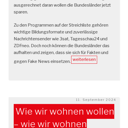
ausgerechnet daran wollen die Bundesländer jetzt
sparen.
Zu den Programmen auf der Streichliste gehören
wichtige Bildungsformate und zuverlässige
Nachrichtensender wie 3sat, Tagesschau24 und
ZDFneo. Doch noch können die Bundesländer das
aufhalten und zeigen, dass sie sich für Fakten und
„Fakten
weiterlesen
gegen Fake News einsetzen.
statt
Fake
News:
ARD
und
Veröffentlicht
11. September 2024
ZDF
am
schützen!“
Wie wir wohnen wollen
– wie wir wohnen