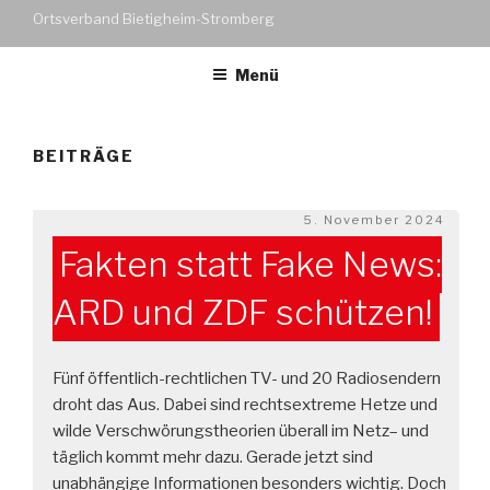
Ortsverband Bietigheim-Stromberg
Menü
BEITRÄGE
Veröffentlicht
5. November 2024
am
Fakten statt Fake News:
ARD und ZDF schützen!
Fünf öffentlich-rechtlichen TV- und 20 Radiosendern
droht das Aus. Dabei sind rechtsextreme Hetze und
wilde Verschwörungstheorien überall im Netz– und
täglich kommt mehr dazu. Gerade jetzt sind
unabhängige Informationen besonders wichtig. Doch