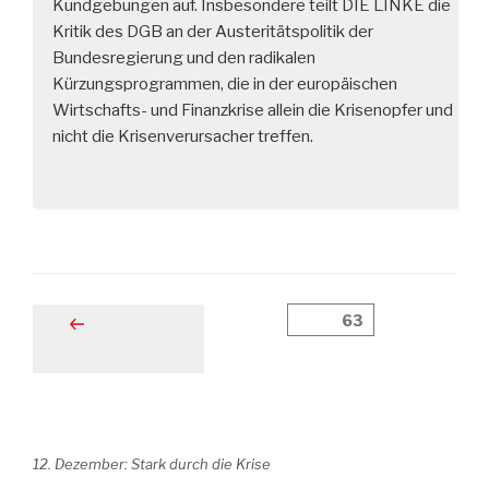
Kundgebungen auf. Insbesondere teilt DIE LINKE die
Kritik des DGB an der Austeritätspolitik der
Bundesregierung und den radikalen
Kürzungsprogrammen, die in der europäischen
Wirtschafts- und Finanzkrise allein die Krisenopfer und
nicht die Krisenverursacher treffen.
Beitragsnavigation
Seite
63
Vorherige
Seite
12. Dezember: Stark durch die Krise