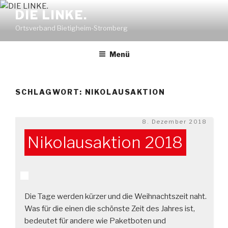
Zum
DIE LINKE.
Inhalt
Ortsverband Bietigheim-Stromberg
springen
Menü
SCHLAGWORT:
NIKOLAUSAKTION
Veröffentlicht
8. Dezember 2018
am
Nikolausaktion 2018
Die Tage werden kürzer und die Weihnachtszeit naht.
Was für die einen die schönste Zeit des Jahres ist,
bedeutet für andere wie Paketboten und