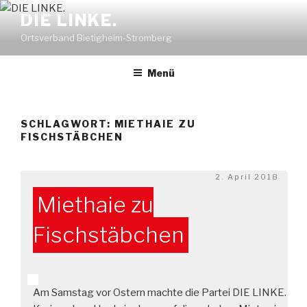
Zum
DIE LINKE.
Inhalt
Ortsverband Bietigheim-Stromberg
springen
Menü
SCHLAGWORT:
MIETHAIE ZU
FISCHSTÄBCHEN
Veröffentlicht
2. April 2018
am
Miethaie zu
Fischstäbchen
Am Samstag vor Ostern machte die Partei DIE LINKE.