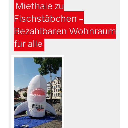
Miethaie zu
Fischstäbchen –
Bezahlbaren Wohnraum
für alle