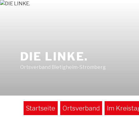
Zum
Inhalt
springen
DIE LINKE.
Ortsverband Bietigheim-Stromberg
Startseite
Ortsverband
Im Kreista