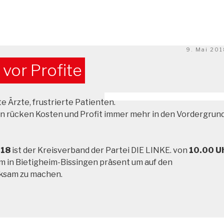
Veröffentl
9. Mai 20
am
vor Profite
e Ärzte, frustrierte Patienten.
 rücken Kosten und Profit immer mehr in den Vordergrund
018
ist der Kreisverband der Partei DIE LINKE. von
1
0.00 U
m in Bietigheim-Bissingen präsent um auf den
ksam zu machen.