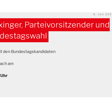
Veröffentl
6. Juli 20
am
xinger, Parteivorsitzender und
ndestagswahl
mit den Bundestagskandidaten
bach am
 Uhr