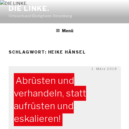
Zum
DIE LINKE.
Inhalt
Ortsverband Bietigheim-Stromberg
springen
Menü
SCHLAGWORT:
HEIKE HÄNSEL
Veröffentlicht
1. März 2019
am
Abrüsten und
verhandeln, statt
aufrüsten und
eskalieren!