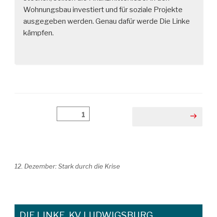
Wohnungsbau investiert und für soziale Projekte
ausgegeben werden. Genau dafür werde Die Linke
kämpfen.
Beitragsnavigation
Seite
1
Nächste Seite
12. Dezember: Stark durch die Krise
DIE LINKE. KV LUDWIGSBURG