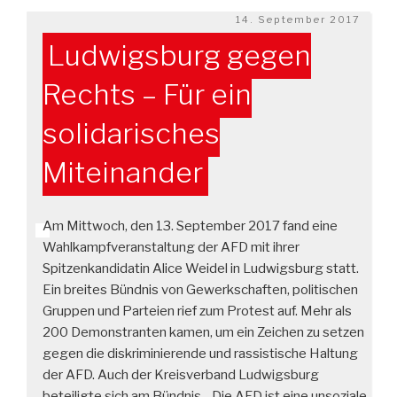
Veröffentlicht
14. September 2017
am
Ludwigsburg gegen
Rechts – Für ein
solidarisches
Miteinander
Am Mittwoch, den 13. September 2017 fand eine
Wahlkampfveranstaltung der AFD mit ihrer
Spitzenkandidatin Alice Weidel in Ludwigsburg statt.
Ein breites Bündnis von Gewerkschaften, politischen
Gruppen und Parteien rief zum Protest auf. Mehr als
200 Demonstranten kamen, um ein Zeichen zu setzen
gegen die diskriminierende und rassistische Haltung
der AFD. Auch der Kreisverband Ludwigsburg
beteiligte sich am Bündnis. „Die AFD ist eine unsoziale