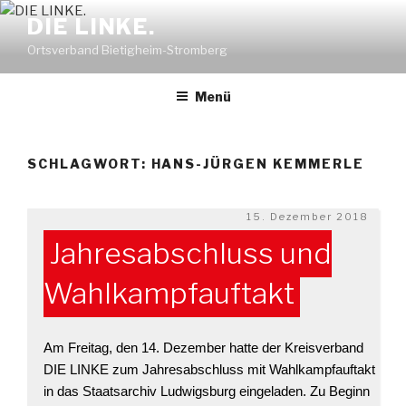
Zum
DIE LINKE.
Inhalt
Ortsverband Bietigheim-Stromberg
springen
Menü
SCHLAGWORT:
HANS-JÜRGEN KEMMERLE
Veröffentlicht
15. Dezember 2018
am
Jahresabschluss und
Wahlkampfauftakt
Am Freitag, den 14. Dezember hatte der Kreisverband
DIE LINKE zum Jahresabschluss mit Wahlkampfauftakt
in das Staatsarchiv Ludwigsburg eingeladen. Zu Beginn