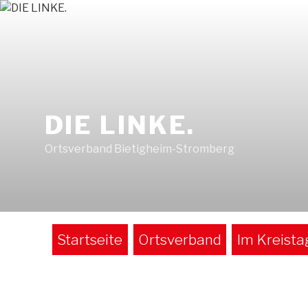
Zum
Inhalt
springen
DIE LINKE.
Ortsverband Bietigheim-Stromberg
Startseite
Ortsverband
Im Kreista