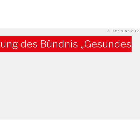
Veröffentlicht
3. Februar 20
am
ltung des Bündnis „Gesundes