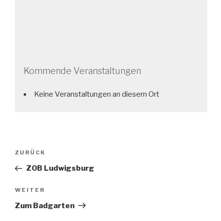
Kommende Veranstaltungen
Keine Veranstaltungen an diesem Ort
Beitragsnavigation
Vorheriger
ZURÜCK
Beitrag
ZOB Ludwigsburg
Nächster
WEITER
Beitrag
Zum Badgarten