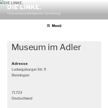
Zum
DIE LINKE.
Inhalt
Ortsverband Bietigheim-Stromberg
springen
Menü
Museum im Adler
Adresse
Ludwigsburger Str. 9
Benningen
71723
Deutschland