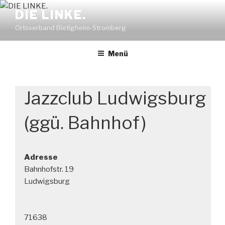
Zum
DIE LINKE.
Inhalt
Ortsverband Bietigheim-Stromberg
springen
Menü
Jazzclub Ludwigsburg
(ggü. Bahnhof)
Adresse
Bahnhofstr. 19
Ludwigsburg
71638