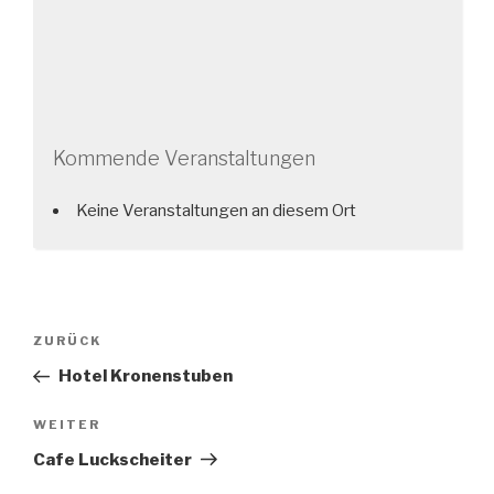
Kommende Veranstaltungen
Keine Veranstaltungen an diesem Ort
Beitragsnavigation
Vorheriger
ZURÜCK
Beitrag
Hotel Kronenstuben
Nächster
WEITER
Beitrag
Cafe Luckscheiter