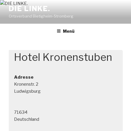
Zum
DIE LINKE.
Inhalt
Ortsverband Bietigheim-Stromberg
springen
Menü
Hotel Kronenstuben
Adresse
Kronenstr. 2
Ludwigsburg
71634
Deutschland