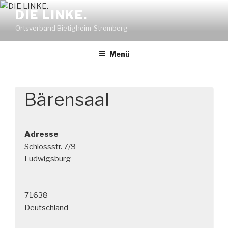
Zum
DIE LINKE.
Inhalt
Ortsverband Bietigheim-Stromberg
springen
Menü
Bärensaal
Adresse
Schlossstr. 7/9
Ludwigsburg
71638
Deutschland