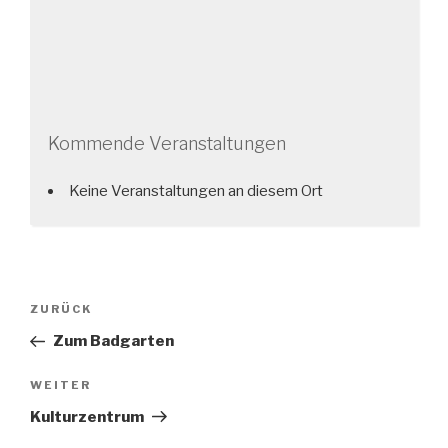
Kommende Veranstaltungen
Keine Veranstaltungen an diesem Ort
Beitragsnavigation
Vorheriger
ZURÜCK
Beitrag
Zum Badgarten
Nächster
WEITER
Beitrag
Kulturzentrum