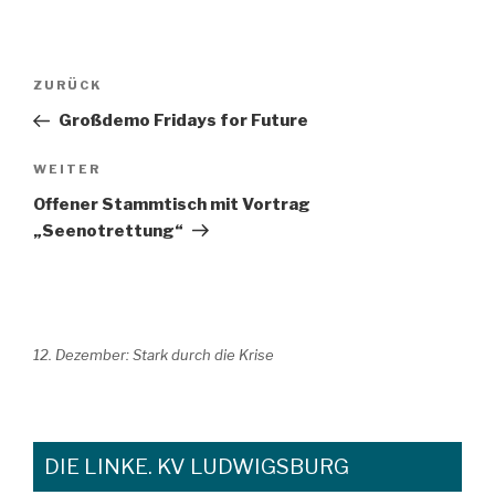
Beitragsnavigation
Vorheriger
ZURÜCK
Beitrag
Großdemo Fridays for Future
Nächster
WEITER
Beitrag
Offener Stammtisch mit Vortrag
„Seenotrettung“
12. Dezember: Stark durch die Krise
DIE LINKE. KV LUDWIGSBURG