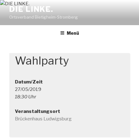
Zum
DIE LINKE.
Inhalt
Ortsverband Bietigheim-Stromberg
springen
Menü
Wahlparty
Datum/Zeit
27/05/2019
18:30 Uhr
Veranstaltungsort
Brückenhaus Ludwigsburg