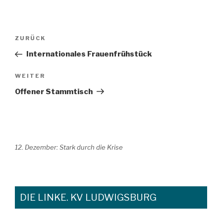
Beitragsnavigation
Vorheriger
ZURÜCK
Beitrag
Internationales Frauenfrühstück
Nächster
WEITER
Beitrag
Offener Stammtisch
12. Dezember: Stark durch die Krise
DIE LINKE. KV LUDWIGSBURG