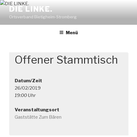
Zum
DIE LINKE.
Inhalt
Ortsverband Bietigheim-Stromberg
springen
Menü
Offener Stammtisch
Datum/Zeit
26/02/2019
19:00 Uhr
Veranstaltungsort
Gaststätte Zum Bären