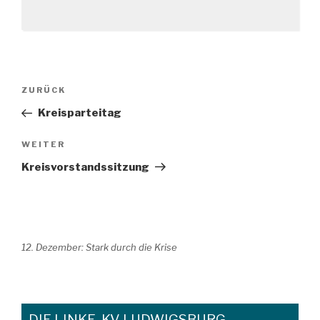
Beitragsnavigation
Vorheriger
ZURÜCK
Beitrag
Kreisparteitag
Nächster
WEITER
Beitrag
Kreisvorstandssitzung
12. Dezember: Stark durch die Krise
DIE LINKE. KV LUDWIGSBURG