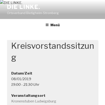
Zum
DIE LINKE.
Inhalt
Ortsverband Bietigheim-Stromberg
springen
Menü
Kreisvorstandssitzun
g
Datum/Zeit
08/01/2019
19:00 - 21:30 Uhr
Veranstaltungsort
Kronenstuben Ludwigsburg