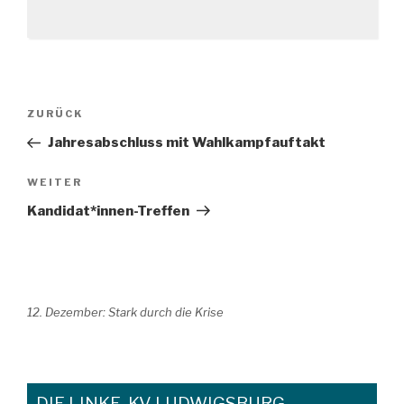
Beitragsnavigation
Vorheriger
ZURÜCK
Beitrag
Jahresabschluss mit Wahlkampfauftakt
Nächster
WEITER
Beitrag
Kandidat*innen-Treffen
12. Dezember: Stark durch die Krise
DIE LINKE. KV LUDWIGSBURG