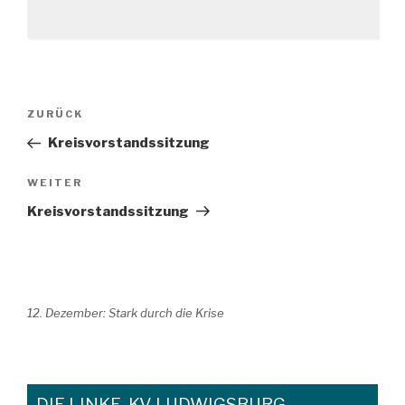
Beitragsnavigation
Vorheriger
ZURÜCK
Beitrag
Kreisvorstandssitzung
Nächster
WEITER
Beitrag
Kreisvorstandssitzung
12. Dezember: Stark durch die Krise
DIE LINKE. KV LUDWIGSBURG