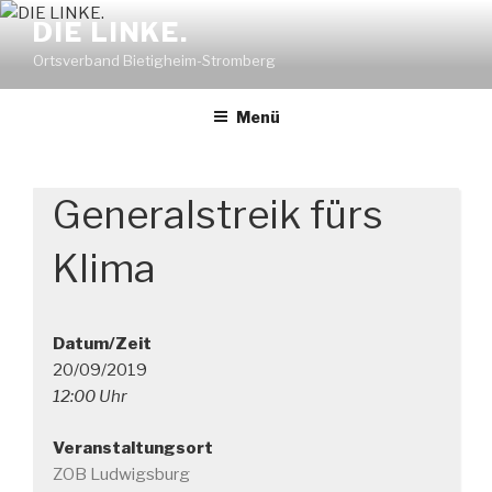
Zum
DIE LINKE.
Inhalt
Ortsverband Bietigheim-Stromberg
springen
Menü
Generalstreik fürs
Klima
Datum/Zeit
20/09/2019
12:00 Uhr
Veranstaltungsort
ZOB Ludwigsburg