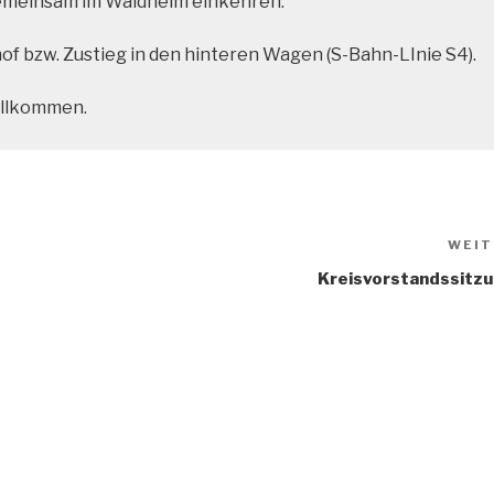
gemeinsam im Waldheim einkehren.
f bzw. Zustieg in den hinteren Wagen (S-Bahn-LInie S4).
illkommen.
WEIT
Kreisvorstandssitz