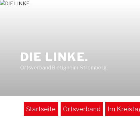
Zum
Inhalt
springen
DIE LINKE.
Ortsverband Bietigheim-Stromberg
Startseite
Ortsverband
Im Kreista